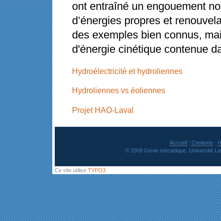
ont entraîné un engouement nou
d’énergies propres et renouvela
des exemples bien connus, mais 
d'énergie cinétique contenue d
Hydroélectricité et hydroliennes
Hydroliennes vs éoliennes
Projet HAO-Laval
Accueil
:
Contexte
:
H
© 2009 Génie mécanique, Université Lava
Ce site utilise
TYPO3