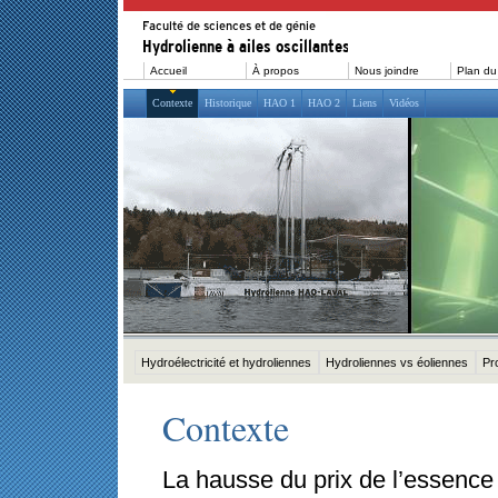
Accueil
À propos
Nous joindre
Plan du 
Contexte
Historique
HAO 1
HAO 2
Liens
Vidéos
Hydroélectricité et hydroliennes
Hydroliennes vs éoliennes
Pr
Contexte
La hausse du prix de l’essence 